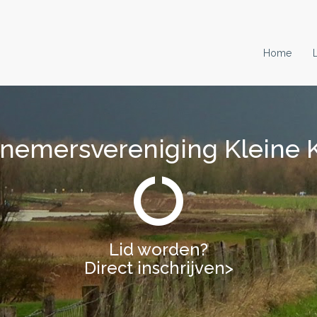
Home
nemersvereniging Kleine 
nemersvereniging Kleine 
Lid worden?
Lid worden?
Direct inschrijven>
Direct inschrijven>