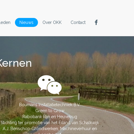
Leden
Nieuws
Over OKK
Contact
Kernen
Kernen
Boumans Installatietechniek B.V.
AB Midden Nederland
Reinke Bedrijfskleding
Green to Grow
Rabobank Rijn en Heuvelrug
Anton Goes
Stichting ter promotie van het Eiland van Schalkwijk
C. van Rijswijk Sloopwerken B.V.
A.J. Benschop Grondwerken, Machineverhuur en
Boerderij de Zalm