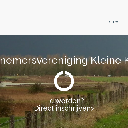
Home
nemersvereniging Kleine 
nemersvereniging Kleine 
Lid worden?
Lid worden?
Direct inschrijven>
Direct inschrijven>