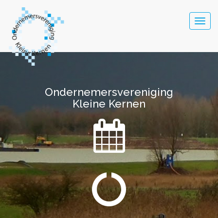
Togg
navig
Ondernemersvereniging
Ondernemersvereniging
Kleine Kernen
Kleine Kernen