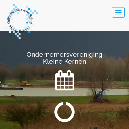
Togg
navig
Ondernemersvereniging
Ondernemersvereniging
Kleine Kernen
Kleine Kernen