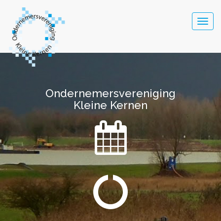
Togg
navig
Ondernemersvereniging
Ondernemersvereniging
Kleine Kernen
Kleine Kernen