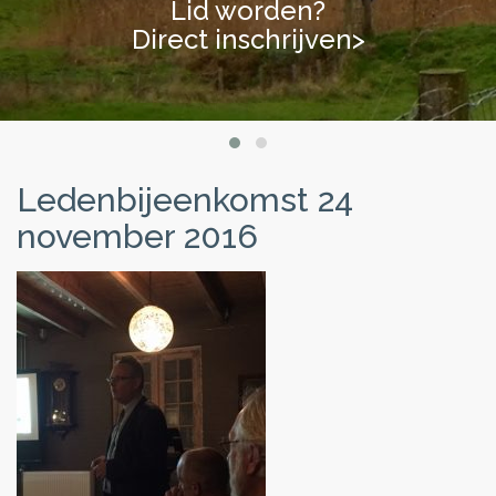
Lid worden?
Lid worden?
Direct inschrijven>
Direct inschrijven>
Ledenbijeenkomst 24
november 2016