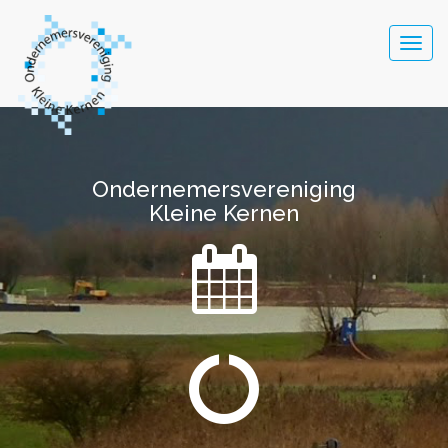
Togg
navig
Ondernemersvereniging
Ondernemersvereniging
Kleine Kernen
Kleine Kernen