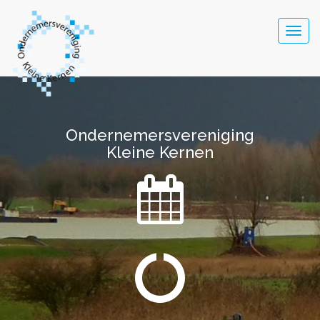
Togg
navig
Ondernemersvereniging
Ondernemersvereniging
Kleine Kernen
Kleine Kernen