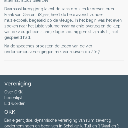
allemaal’ aldus Geerdes.
Daarnaast kreeg jong talent de kans om zich te presenteren.
Frank van Gaalen, 18 jaar, heeft de hele avond, zonder
muziekboek, begeleid op de vleugel. In het begin was het even
zoeken naar het juiste volume maar na enig overleg en de klep
van de vleugel een standje lager zou hij gemist zijn als hij niet
gespeeld had.
Na de speeches proostten de leden van de vier
ondernemersverenigingen met vertrouwen op 2017.
Vereniging
Over OKK
Ledenlijst
Lid worden
OKK
Een eigentijdse, dynamische vereniging van ruim zeventig
ondernemingen en bedrijven in Schalkwijk, Tull en ‘t Waal en ’t