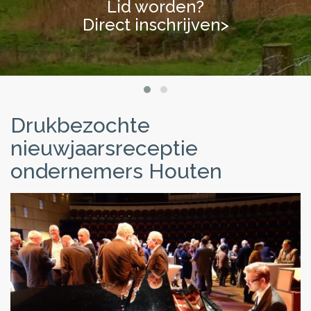
Lid worden?
Lid worden?
Direct inschrijven>
Direct inschrijven>
Drukbezochte
nieuwjaarsreceptie
ondernemers Houten