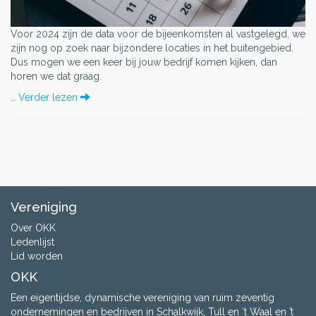
Voor 2024 zijn de data voor de bijeenkomsten al vastgelegd, we
zijn nog op zoek naar bijzondere locaties in het buitengebied.
Dus mogen we een keer bij jouw bedrijf komen kijken, dan
horen we dat graag.
… Verder lezen
Vereniging
Over OKK
Ledenlijst
Lid worden
OKK
Een eigentijdse, dynamische vereniging van ruim zeventig
ondernemingen en bedrijven in Schalkwijk, Tull en ‘t Waal en ’t