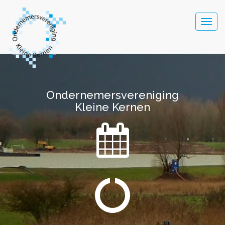
Togg
navig
Ondernemersvereniging
Ondernemersvereniging
Kleine Kernen
Kleine Kernen