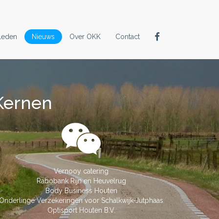
Leden
Nieuws
Over OKK
Contact
Kernen
Vernooy catering
Rabobank Rijn en Heuvelrug
Body Business Houten
Onderlinge Verzekeringen voor Schalkwijk-Jutphaas
Optisport Houten B.V.