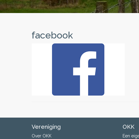
facebook
Vereniging
OKK
Over OKK
Een eig