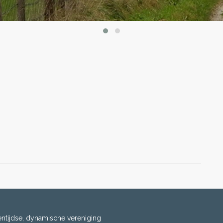
entijdse, dynamische vereniging