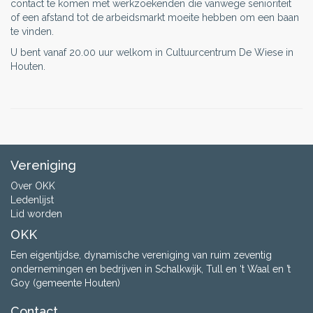
contact te komen met werkzoekenden die vanwege senioriteit
of een afstand tot de arbeidsmarkt moeite hebben om een baan
te vinden.
U bent vanaf 20.00 uur welkom in Cultuurcentrum De Wiese in
Houten.
Vereniging
Over OKK
Ledenlijst
Lid worden
OKK
Een eigentijdse, dynamische vereniging van ruim zeventig
ondernemingen en bedrijven in Schalkwijk, Tull en ‘t Waal en ’t
Goy (gemeente Houten)
Contact