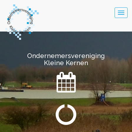
Togg
navig
Ondernemersvereniging
Ondernemersvereniging
Kleine Kernen
Kleine Kernen