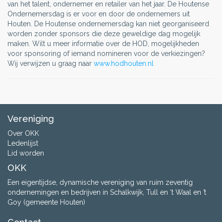
van het talent, ondernemer en retailer van het jaar.
De Houtense
Ondernemersdag is er voor en door de ondernemers uit
Houten. De Houtense ondernemersdag kan niet georganiseerd
worden zonder sponsors die deze geweldige dag mogelijk
maken. Wilt u meer informatie over de HOD, mogelijkheden
voor sponsoring of iemand nomineren voor de verkiezingen?
Wij verwijzen u graag naar
www.hodhouten.nl
Vereniging
Over OKK
Ledenlijst
Lid worden
OKK
Een eigentijdse, dynamische vereniging van ruim zeventig
ondernemingen en bedrijven in Schalkwijk, Tull en ‘t Waal en ’t
Goy (gemeente Houten)