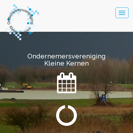
Togg
navig
Ondernemersvereniging
Ondernemersvereniging
Kleine Kernen
Kleine Kernen