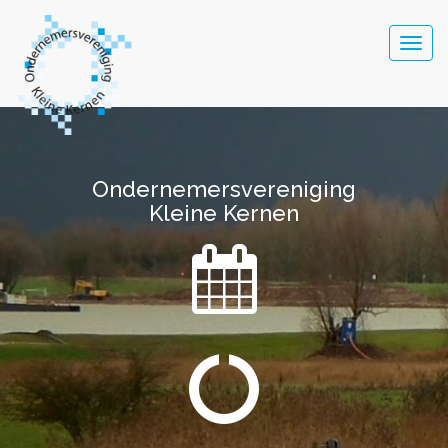
Togg
navig
Ondernemersvereniging
Ondernemersvereniging
Kleine Kernen
Kleine Kernen