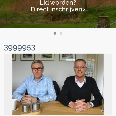
Lid worden?
Lid worden?
Direct inschrijven>
Direct inschrijven>
3999953