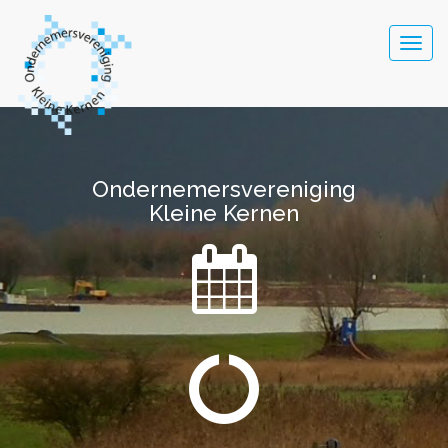
Togg
navig
Ondernemersvereniging
Ondernemersvereniging
Kleine Kernen
Kleine Kernen