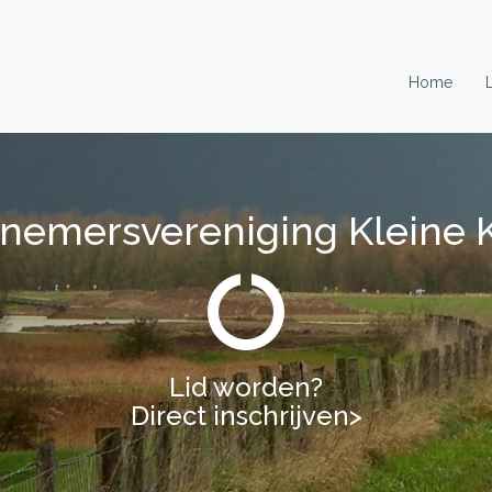
Home
nemersvereniging Kleine 
nemersvereniging Kleine 
Lid worden?
Lid worden?
Direct inschrijven>
Direct inschrijven>