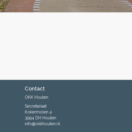
Contact
OKK Houten
Secretariaat
Kokermolen 4
3994 DH Houten
info@okkhouten.nl