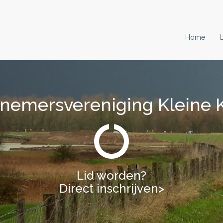
Home
nemersvereniging Kleine 
nemersvereniging Kleine 
Lid worden?
Lid worden?
Direct inschrijven>
Direct inschrijven>