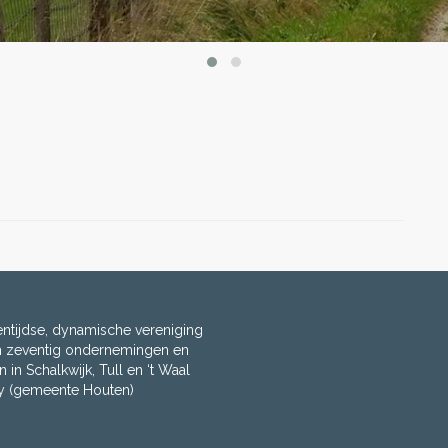
entijdse, dynamische vereniging
m zeventig ondernemingen en
n in Schalkwijk, Tull en ‘t Waal
oy (gemeente Houten)