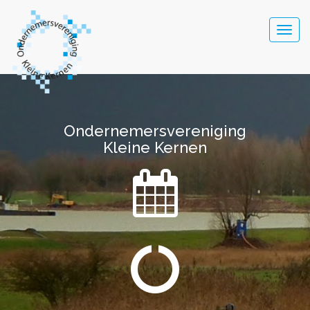
Togg
navig
Ondernemersvereniging
Ondernemersvereniging
Kleine Kernen
Kleine Kernen